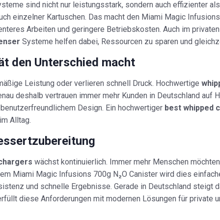
steme sind nicht nur leistungsstark, sondern auch effizienter al
ch einzelner Kartuschen. Das macht den Miami Magic Infusions 
teres Arbeiten und geringere Betriebskosten. Auch im privaten 
enser
Systeme helfen dabei, Ressourcen zu sparen und gleichze
ät den Unterschied macht
hmäßige Leistung oder verlieren schnell Druck. Hochwertige
whip
nau deshalb vertrauen immer mehr Kunden in Deutschland auf Ho
d benutzerfreundlichem Design. Ein hochwertiger
best whipped 
m Alltag.
essertzubereitung
chargers
wächst kontinuierlich. Immer mehr Menschen möchten z
dem Miami Magic Infusions 700g N₂O Canister wird dies einfach
istenz und schnelle Ergebnisse. Gerade in Deutschland steigt d
n erfüllt diese Anforderungen mit modernen Lösungen für private 