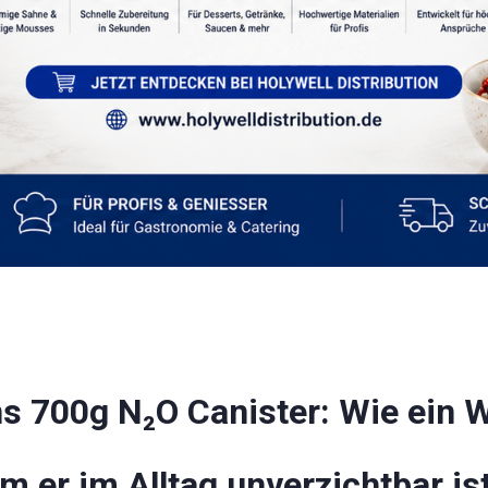
s 700g N₂O Canister: Wie ein
m er im Alltag unverzichtbar is