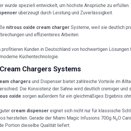
 wurde speziell entwickelt, um höchste Ansprüche zu erfüllen. 
ispenser
überzeugt durch Leistung und Zuverlässigkeit.
oße
nitrous oxide cream charger
Systeme, weil sie deutlich pr
brechungen und effizienteres Arbeiten.
on profitieren Kunden in Deutschland von hochwertigen Lösungen
nd moderne Küchentechnologie.
n Cream Chargers Systems
ream chargers
und Dispenser bietet zahlreiche Vorteile im Al
rschied. Die Konsistenz der Sahne wird deutlich cremiger und sta
ous oxide
sorgen außerdem für ein gleichmäßiges Ergebnis ohn
 guter
cream dispenser
eignet sich nicht nur für klassische S
os herstellen. Gerade der Miami Magic Infusions 700g N₂O Canis
e Portion dieselbe Qualität liefert.