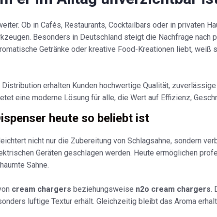
iter. Ob in Cafés, Restaurants, Cocktailbars oder in privaten H
rkzeugen. Besonders in Deutschland steigt die Nachfrage nach
omatische Getränke oder kreative Food-Kreationen liebt, weiß s
 Distribution erhalten Kunden hochwertige Qualität, zuverlässig
tet eine moderne Lösung für alle, die Wert auf Effizienz, Gesc
penser heute so beliebt ist
eichtert nicht nur die Zubereitung von Schlagsahne, sondern verb
ktrischen Geräten geschlagen werden. Heute ermöglichen prof
chäumte Sahne.
 von
cream chargers
beziehungsweise
n2o cream chargers
.
nders luftige Textur erhält. Gleichzeitig bleibt das Aroma erha