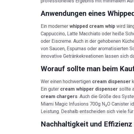
professionelles Ergebnis mit minimalem Au
Anwendungen eines Whipped 
Ein moderner
whipped cream whip
wird län
Cappuccino, Latte Macchiato oder heiße Sch
oder Eiscreme. Auch in der gehobenen Küc
von Saucen, Espumas oder aromatisierten Sc
innovative Getränkekreationen lassen sich da
Worauf sollte man beim Kau
Wer einen hochwertigen
cream dispenser
k
Ein guter
cream whipper dispenser
sollte 
cream chargers
. Auch die Größe des Syste
Miami Magic Infusions 700g N₂O Canister id
Leistung. Deshalb entscheiden sich viele für
Nachhaltigkeit und Effizien