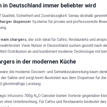
n in Deutschland immer beliebter wird
Qualität, Sicherheit und Zuverlässigkeit. Genau deshalb gewinn
harger dispenser
Systeme für private und professionelle Anwen
ung.
ream chargers
, die sich ideal für Cafés, Restaurants und ansp
ewährleistet. Viele Nutzer in Deutschland suchen gezielt nach 
lyWell Distribution an und kombiniert moderne Technologie mit b
argers in der modernen Küche
wäre die moderne Dessert- und Getränkezubereitung kaum denkbar
in der Sahne und sorgt beim Austreten aus dem Dispenser für 
d gleichmäßige Leistung.
c Infusions 700g N₂O Canister bieten Vorteile gegenüber klei
n ohne Unterbrechung. Für Cafés und Restaurants bedeutet das m